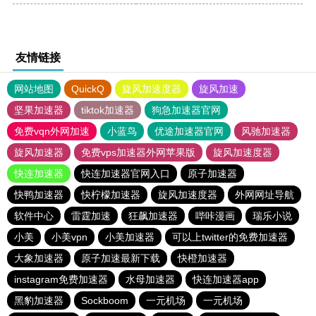
友情链接
网站地图
QuickQ
旋风加速度器
旋风加速
坚果加速器
tiktok加速器
狗急加速器官网
免费vqn外网加速
小蓝鸟
优途加速器官网
风驰加速器
旋风加速器
免费vps加速器外网苹果版
旋风加速度器
快连加速器
快连加速器官网入口
原子加速器
快鸭加速器
快柠檬加速器
旋风加速度器
外网网址导航
软件中心
雷霆加速
狂飙加速器
哔咔漫画
瑞乐小说
小美
小美vpn
小美加速器
可以上twitter的免费加速器
大象加速器
原子加速最新下载
快橙加速器
instagram免费加速器
水母加速器
快连加速器app
黑豹加速器
Sockboom
一元机场
一元机场