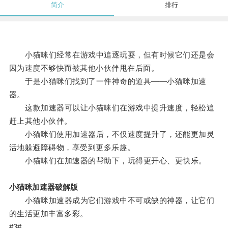
简介
排行
小猫咪们经常在游戏中追逐玩耍，但有时候它们还是会
因为速度不够快而被其他小伙伴甩在后面。
于是小猫咪们找到了一件神奇的道具——小猫咪加速
器。
这款加速器可以让小猫咪们在游戏中提升速度，轻松追
赶上其他小伙伴。
小猫咪们使用加速器后，不仅速度提升了，还能更加灵
活地躲避障碍物，享受到更多乐趣。
小猫咪们在加速器的帮助下，玩得更开心、更快乐。
小猫咪加速器破解版
小猫咪加速器成为它们游戏中不可或缺的神器，让它们
的生活更加丰富多彩。
#3#