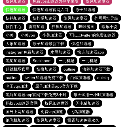
旋风加速器
免费vps加速器外网苹果版
旋风加速度器
快连加速器
快连加速器官网入口
原子加速器
快鸭加速器
快柠檬加速器
旋风加速度器
外网网址导航
软件中心
雷霆加速
狂飙加速器
哔咔漫画
瑞乐小说
小美
小美vpn
小美加速器
可以上twitter的免费加速器
大象加速器
原子加速最新下载
快橙加速器
instagram免费加速器
水母加速器
快连加速器app
黑豹加速器
Sockboom
一元机场
一元机场
赔钱机场官网
快橙加速器
outline
海鸥加速器下载
outline
twitter加速器免费下载
白鲸加速器
quickq
老王vqn加速
原子加速器app官方下载
黑洞加速器app官网下载免费3小时
每天试用一小时加速器
蚂蚁vp加速器官网
旋风加速度器
闪电猫加速器
国外上网加速器
免费vqn加速
飞鸟加速器
纸飞机加速器
旋风加速度器
雷霆加速免费永久