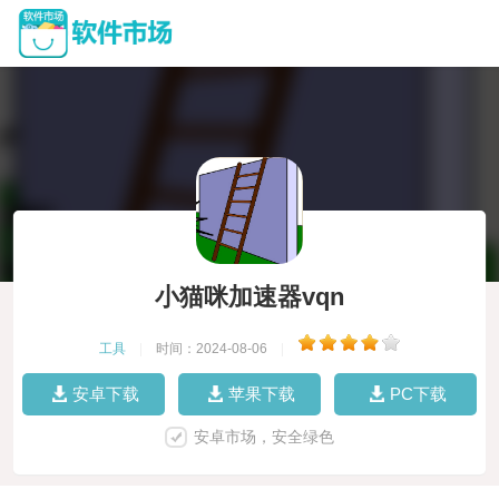
小猫咪加速器vqn
工具
|
时间：2024-08-06
|
安卓下载
苹果下载
PC下载
安卓市场，安全绿色