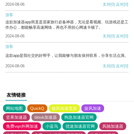
2024-08-06
支持
[0]
反对
[0]
游客
这款加速器app简直是居家旅行必备神器，无论是看视频、玩游戏还是工
作办公，都能畅享高速网络，再也不用担心网速卡顿了。
2024-08-06
支持
[0]
反对
[0]
游客
这款app是我社交的好帮手，让我能够与朋友保持联系，分享生活点滴。
2024-08-06
支持
[0]
反对
[0]
友情链接
网站地图
QuickQ
旋风加速度器
旋风加速
坚果加速器
tiktok加速器
狗急加速器官网
免费vqn外网加速
小蓝鸟
优途加速器官网
风驰加速器