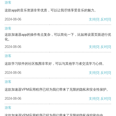
游客
这款app的音乐资源非常优质，可以让我尽情享受音乐的魅力。
2024-08-06
支持
[0]
反对
[0]
游客
这款加速器app的操作有点复杂，可以简化一下，比如将设置页面进行优
化。
2024-08-06
支持
[0]
反对
[0]
游客
这款学习软件的社区氛围非常好，可以与其他学习者交流学习心得。
2024-08-06
支持
[0]
反对
[0]
游客
这款加速器VPM应用程序已经为我们带来了无限的隐私和安全性保护。
2024-08-06
支持
[0]
反对
[0]
游客
这款加速器VPM应用程序已经为我们带来了无限的隐私保护和自由。