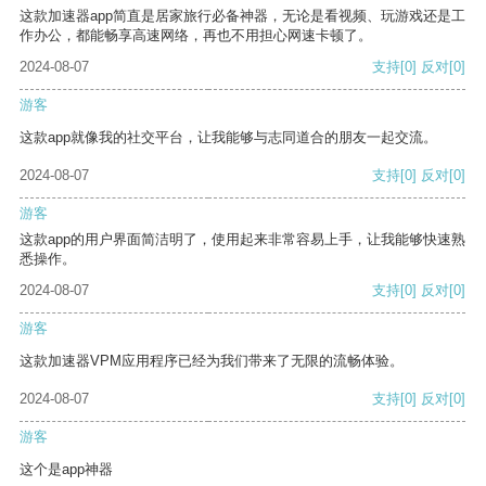
这款加速器app简直是居家旅行必备神器，无论是看视频、玩游戏还是工
作办公，都能畅享高速网络，再也不用担心网速卡顿了。
2024-08-07
支持
[0]
反对
[0]
游客
这款app就像我的社交平台，让我能够与志同道合的朋友一起交流。
2024-08-07
支持
[0]
反对
[0]
游客
这款app的用户界面简洁明了，使用起来非常容易上手，让我能够快速熟
悉操作。
2024-08-07
支持
[0]
反对
[0]
游客
这款加速器VPM应用程序已经为我们带来了无限的流畅体验。
2024-08-07
支持
[0]
反对
[0]
游客
这个是app神器