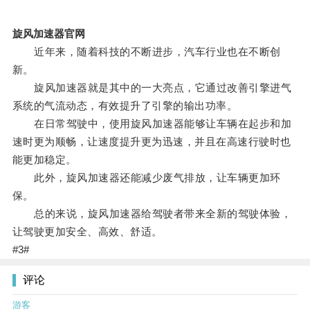
旋风加速器官网
近年来，随着科技的不断进步，汽车行业也在不断创
新。
旋风加速器就是其中的一大亮点，它通过改善引擎进气
系统的气流动态，有效提升了引擎的输出功率。
在日常驾驶中，使用旋风加速器能够让车辆在起步和加
速时更为顺畅，让速度提升更为迅速，并且在高速行驶时也
能更加稳定。
此外，旋风加速器还能减少废气排放，让车辆更加环
保。
总的来说，旋风加速器给驾驶者带来全新的驾驶体验，
让驾驶更加安全、高效、舒适。
#3#
评论
游客