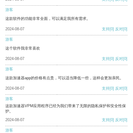
游客
这款软件的功能非常全面，可以满足我所有需求。
2024-08-07
支持
[0]
反对
[0]
游客
这个软件我非常喜欢
2024-08-07
支持
[0]
反对
[0]
游客
这款加速器app的价格有点贵，可以适当降低一些，这样会更加亲民。
2024-08-07
支持
[0]
反对
[0]
游客
这款加速器VPM应用程序已经为我们带来了无限的隐私保护和安全性保
护。
2024-08-07
支持
[0]
反对
[0]
游客