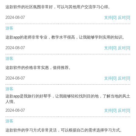
这款软件的社区氛围非常好，可以与其他用户交流学习心得。
2024-08-07
支持
[0]
反对
[0]
游客
这款app的老师非常专业，教学水平很高，让我能够学到实用的知识。
2024-08-07
支持
[0]
反对
[0]
游客
这款软件的价格非常实惠，值得推荐。
2024-08-07
支持
[0]
反对
[0]
游客
这款app是我旅行的好帮手，让我能够轻松找到目的地，了解当地的风土
人情。
2024-08-07
支持
[0]
反对
[0]
游客
这款软件的学习方式非常灵活，可以根据自己的需求选择学习方式。