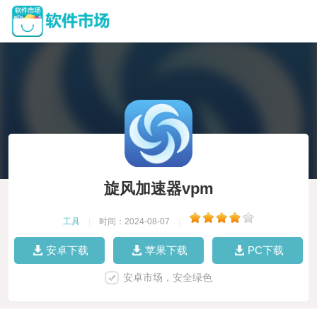
旋风加速器vpm
工具
|
时间：2024-08-07
|
安卓下载
苹果下载
PC下载
安卓市场，安全绿色