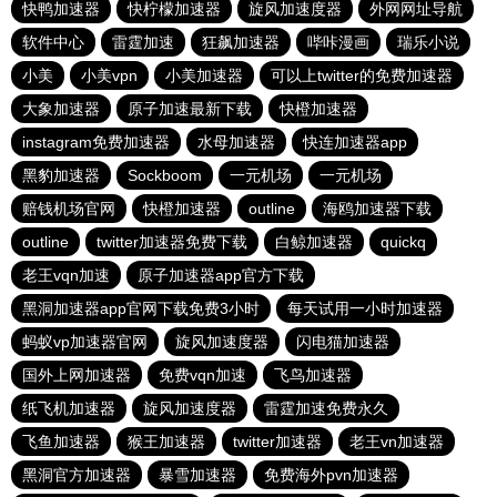
快鸭加速器
快柠檬加速器
旋风加速度器
外网网址导航
软件中心
雷霆加速
狂飙加速器
哔咔漫画
瑞乐小说
小美
小美vpn
小美加速器
可以上twitter的免费加速器
大象加速器
原子加速最新下载
快橙加速器
instagram免费加速器
水母加速器
快连加速器app
黑豹加速器
Sockboom
一元机场
一元机场
赔钱机场官网
快橙加速器
outline
海鸥加速器下载
outline
twitter加速器免费下载
白鲸加速器
quickq
老王vqn加速
原子加速器app官方下载
黑洞加速器app官网下载免费3小时
每天试用一小时加速器
蚂蚁vp加速器官网
旋风加速度器
闪电猫加速器
国外上网加速器
免费vqn加速
飞鸟加速器
纸飞机加速器
旋风加速度器
雷霆加速免费永久
飞鱼加速器
猴王加速器
twitter加速器
老王vn加速器
黑洞官方加速器
暴雪加速器
免费海外pvn加速器