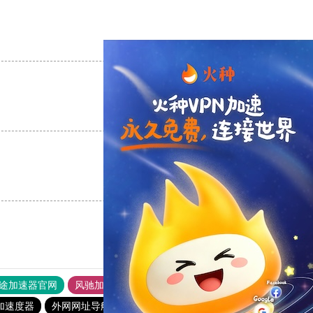
支持
[0]
反对
[0]
支持
[0]
反对
[0]
支持
[0]
反对
[0]
途加速器官网
风驰加速器
旋风加速器
加速度器
外网网址导航
软件中心
雷霆加速
狂飙加速器