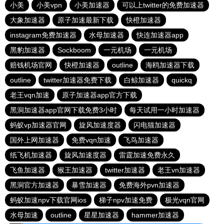
小美
小美vpn
小美加速器
可以上twitter的免费加速器
大象加速器
原子加速最新下载
快橙加速器
instagram免费加速器
水母加速器
快连加速器app
黑豹加速器
Sockboom
一元机场
一元机场
赔钱机场官网
快橙加速器
outline
海鸥加速器下载
outline
twitter加速器免费下载
白鲸加速器
quickq
老王vqn加速
原子加速器app官方下载
黑洞加速器app官网下载免费3小时
每天试用一小时加速器
蚂蚁vp加速器官网
旋风加速度器
闪电猫加速器
国外上网加速器
免费vqn加速
飞鸟加速器
纸飞机加速器
旋风加速度器
雷霆加速免费永久
飞鱼加速器
猴王加速器
twitter加速器
老王vn加速器
黑洞官方加速器
暴雪加速器
免费海外pvn加速器
蚂蚁加速npv下载官网ios
梯子npv加速免费
极光vqn官网
水母加速
outline
星星加速器
hammer加速器