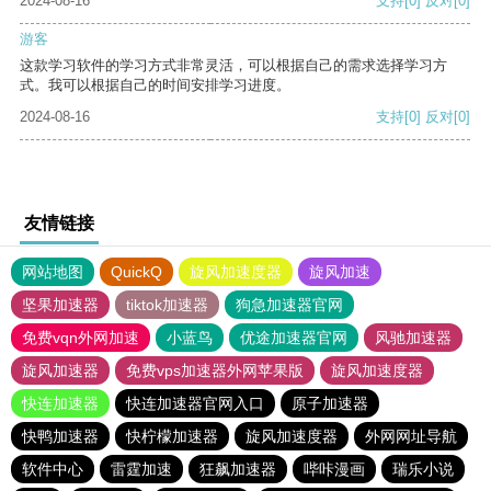
2024-08-16
支持
[0]
反对
[0]
游客
这款学习软件的学习方式非常灵活，可以根据自己的需求选择学习方
式。我可以根据自己的时间安排学习进度。
2024-08-16
支持
[0]
反对
[0]
友情链接
网站地图
QuickQ
旋风加速度器
旋风加速
坚果加速器
tiktok加速器
狗急加速器官网
免费vqn外网加速
小蓝鸟
优途加速器官网
风驰加速器
旋风加速器
免费vps加速器外网苹果版
旋风加速度器
快连加速器
快连加速器官网入口
原子加速器
快鸭加速器
快柠檬加速器
旋风加速度器
外网网址导航
软件中心
雷霆加速
狂飙加速器
哔咔漫画
瑞乐小说