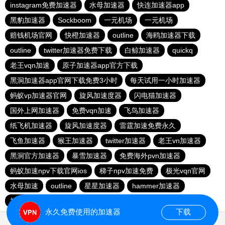
instagram免费加速器
水母加速器
快连加速器app
黑豹加速器
Sockboom
一元机场
一元机场
赔钱机场官网
快橙加速器
outline
海鸥加速器下载
outline
twitter加速器免费下载
白鲸加速器
quickq
老王vqn加速
原子加速器app官方下载
黑洞加速器app官网下载免费3小时
每天试用一小时加速器
蚂蚁vp加速器官网
旋风加速度器
闪电猫加速器
国外上网加速器
免费vqn加速
飞鸟加速器
纸飞机加速器
旋风加速度器
雷霆加速免费永久
飞鱼加速器
猴王加速器
twitter加速器
老王vn加速器
黑洞官方加速器
暴雪加速器
免费海外pvn加速器
蚂蚁加速npv下载官网ios
梯子npv加速免费
极光vqn官网
水母加速
outline
星星加速器
hammer加速器
加速器试用3小时
苹果免费vqn加速
永久免费使用的加速器
下载