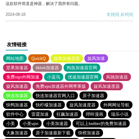
这款软件简直是神器，解决了我所有问题。
2024-08-18
支持
[0]
反对
[0]
友情链接
网站地图
QuickQ
旋风加速度器
旋风加速
坚果加速器
tiktok加速器
狗急加速器官网
免费vqn外网加速
小蓝鸟
优途加速器官网
风驰加速器
旋风加速器
免费vps加速器外网苹果版
旋风加速度器
快连加速器
快连加速器官网入口
原子加速器
快鸭加速器
快柠檬加速器
旋风加速度器
外网网址导航
软件中心
雷霆加速
狂飙加速器
哔咔漫画
瑞乐小说
小美
小美vpn
小美加速器
可以上twitter的免费加速器
大象加速器
原子加速最新下载
快橙加速器