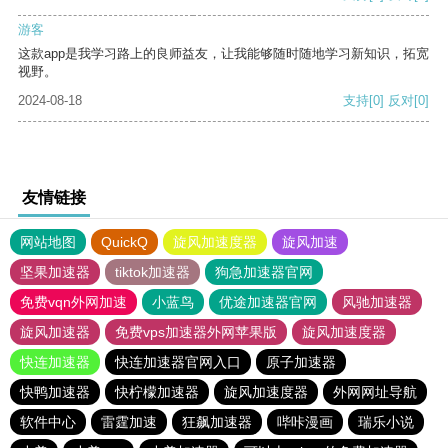
游客
这款app是我学习路上的良师益友，让我能够随时随地学习新知识，拓宽
视野。
2024-08-18
支持
[0]
反对
[0]
友情链接
网站地图
QuickQ
旋风加速度器
旋风加速
坚果加速器
tiktok加速器
狗急加速器官网
免费vqn外网加速
小蓝鸟
优途加速器官网
风驰加速器
旋风加速器
免费vps加速器外网苹果版
旋风加速度器
快连加速器
快连加速器官网入口
原子加速器
快鸭加速器
快柠檬加速器
旋风加速度器
外网网址导航
软件中心
雷霆加速
狂飙加速器
哔咔漫画
瑞乐小说