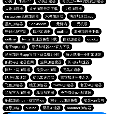
小美
小美vpn
小美加速器
可以上twitter的免费加速器
大象加速器
原子加速最新下载
快橙加速器
instagram免费加速器
水母加速器
快连加速器app
黑豹加速器
Sockboom
一元机场
一元机场
赔钱机场官网
快橙加速器
outline
海鸥加速器下载
outline
twitter加速器免费下载
白鲸加速器
quickq
老王vqn加速
原子加速器app官方下载
黑洞加速器app官网下载免费3小时
每天试用一小时加速器
蚂蚁vp加速器官网
旋风加速度器
闪电猫加速器
国外上网加速器
免费vqn加速
飞鸟加速器
纸飞机加速器
旋风加速度器
雷霆加速免费永久
飞鱼加速器
猴王加速器
twitter加速器
老王vn加速器
黑洞官方加速器
暴雪加速器
免费海外pvn加速器
蚂蚁加速npv下载官网ios
梯子npv加速免费
极光vqn官网
水母加速
outline
星星加速器
hammer加速器