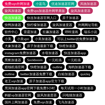
免费vqn外网加速
小蓝鸟
优途加速器官网
风驰加速器
旋风加速器
免费vps加速器外网苹果版
旋风加速度器
快连加速器
快连加速器官网入口
原子加速器
快鸭加速器
快柠檬加速器
旋风加速度器
外网网址导航
软件中心
雷霆加速
狂飙加速器
哔咔漫画
瑞乐小说
小美
小美vpn
小美加速器
可以上twitter的免费加速器
大象加速器
原子加速最新下载
快橙加速器
instagram免费加速器
水母加速器
快连加速器app
黑豹加速器
Sockboom
一元机场
一元机场
赔钱机场官网
快橙加速器
outline
海鸥加速器下载
outline
twitter加速器免费下载
白鲸加速器
quickq
老王vqn加速
原子加速器app官方下载
黑洞加速器app官网下载免费3小时
每天试用一小时加速器
蚂蚁vp加速器官网
旋风加速度器
闪电猫加速器
国外上网加速器
免费vqn加速
飞鸟加速器