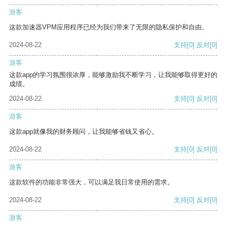
游客
这款加速器VPM应用程序已经为我们带来了无限的隐私保护和自由。
2024-08-22
支持
[0]
反对
[0]
游客
这款app的学习氛围很浓厚，能够激励我不断学习，让我能够取得更好的
成绩。
2024-08-22
支持
[0]
反对
[0]
游客
这款app就像我的财务顾问，让我能够省钱又省心。
2024-08-22
支持
[0]
反对
[0]
游客
这款软件的功能非常强大，可以满足我日常使用的需求。
2024-08-22
支持
[0]
反对
[0]
游客