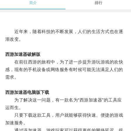
简介
排行
近年来，随着科技的不断发展，人们的生活方式也在逐
渐改变。
西游加速器破解版
在前往西游的旅程中，为了进一步提升游玩游戏的欢快
感，现有的手机设备或网络服务有时候可能无法满足人们的
需求。
西游加速器电脑版下载
为了解决这一问题，有一款名为“西游加速器”的工具应
运而生。
只要下载这款工具，用户就能够获得快速、便捷的游戏
加速服务。
通过该加速器，游戏玩家可以获得更低的网络延迟，提