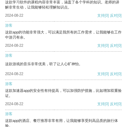
这款学习软件的课程内容非常丰富，涵盖了各个学科的知识。老师的讲
解非常生动，让我能够轻松理解知识点。
2024-08-22
支持
[0]
反对
[0]
游客
这款app的功能非常强大，可以满足我所有的工作需求，让我能够在工作
中游刃有余。
2024-08-22
支持
[0]
反对
[0]
游客
这款游戏的音乐非常优美，听了让人心旷神怡。
2024-08-22
支持
[0]
反对
[0]
游客
这款加速器app的安全性有待提高，可以加强防护措施，比如增加双重验
证。
2024-08-22
支持
[0]
反对
[0]
游客
这款app的酒店、餐厅推荐非常有用，让我能够享受到高品质的旅行体
验。