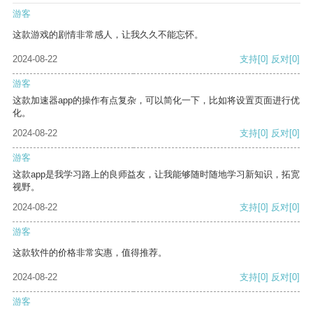
游客
这款游戏的剧情非常感人，让我久久不能忘怀。
2024-08-22
支持
[0]
反对
[0]
游客
这款加速器app的操作有点复杂，可以简化一下，比如将设置页面进行优
化。
2024-08-22
支持
[0]
反对
[0]
游客
这款app是我学习路上的良师益友，让我能够随时随地学习新知识，拓宽
视野。
2024-08-22
支持
[0]
反对
[0]
游客
这款软件的价格非常实惠，值得推荐。
2024-08-22
支持
[0]
反对
[0]
游客