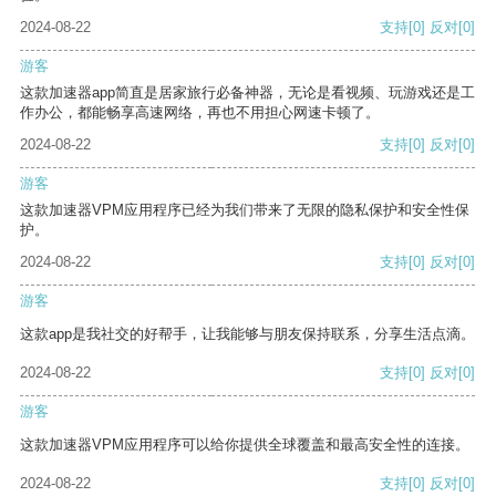
2024-08-22
支持
[0]
反对
[0]
游客
这款加速器app简直是居家旅行必备神器，无论是看视频、玩游戏还是工
作办公，都能畅享高速网络，再也不用担心网速卡顿了。
2024-08-22
支持
[0]
反对
[0]
游客
这款加速器VPM应用程序已经为我们带来了无限的隐私保护和安全性保
护。
2024-08-22
支持
[0]
反对
[0]
游客
这款app是我社交的好帮手，让我能够与朋友保持联系，分享生活点滴。
2024-08-22
支持
[0]
反对
[0]
游客
这款加速器VPM应用程序可以给你提供全球覆盖和最高安全性的连接。
2024-08-22
支持
[0]
反对
[0]