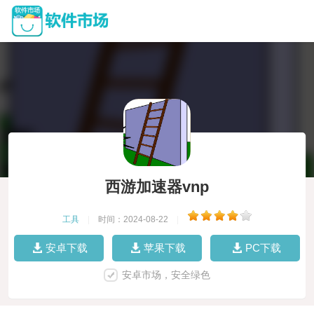
西游加速器vnp
工具
|
时间：2024-08-22
|
安卓下载
苹果下载
PC下载
安卓市场，安全绿色