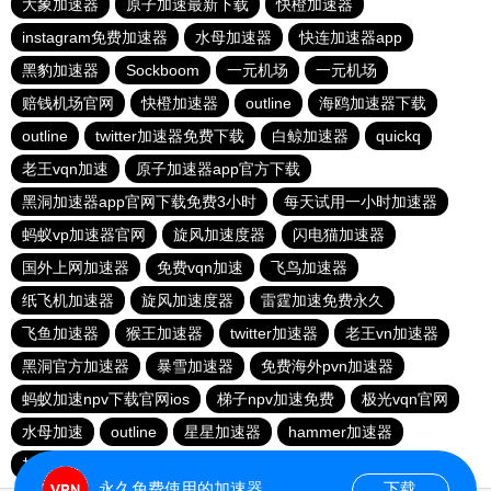
大象加速器
原子加速最新下载
快橙加速器
instagram免费加速器
水母加速器
快连加速器app
黑豹加速器
Sockboom
一元机场
一元机场
赔钱机场官网
快橙加速器
outline
海鸥加速器下载
outline
twitter加速器免费下载
白鲸加速器
quickq
老王vqn加速
原子加速器app官方下载
黑洞加速器app官网下载免费3小时
每天试用一小时加速器
蚂蚁vp加速器官网
旋风加速度器
闪电猫加速器
国外上网加速器
免费vqn加速
飞鸟加速器
纸飞机加速器
旋风加速度器
雷霆加速免费永久
飞鱼加速器
猴王加速器
twitter加速器
老王vn加速器
黑洞官方加速器
暴雪加速器
免费海外pvn加速器
蚂蚁加速npv下载官网ios
梯子npv加速免费
极光vqn官网
水母加速
outline
星星加速器
hammer加速器
加速器试用3小时
苹果免费vqn加速
永久免费使用的加速器
下载