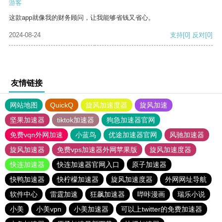
游客
这款app就像我的财务顾问，让我能够省钱又省心。
2024-08-24
支持
[0]
反对
[0]
友情链接
网站地图
QuickQ
旋风加速度器
旋风加速
坚果加速器
tiktok加速器
狗急加速器官网
免费vqn外网加速
小蓝鸟
优途加速器官网
风驰加速器
旋风加速器
免费vps加速器外网苹果版
旋风加速度器
快连加速器
快连加速器官网入口
原子加速器
快鸭加速器
快柠檬加速器
旋风加速度器
外网网址导航
软件中心
雷霆加速
狂飙加速器
哔咔漫画
瑞乐小说
小美
小美vpn
小美加速器
可以上twitter的免费加速器