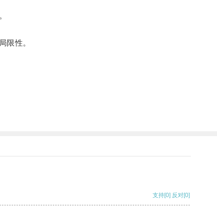
。
局限性。
支持
[0]
反对
[0]