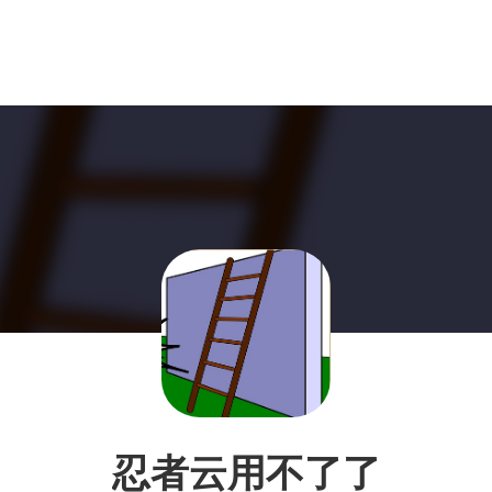
忍者云用不了了