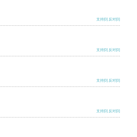
支持
[0]
反对
[0]
支持
[0]
反对
[0]
支持
[0]
反对
[0]
支持
[0]
反对
[0]