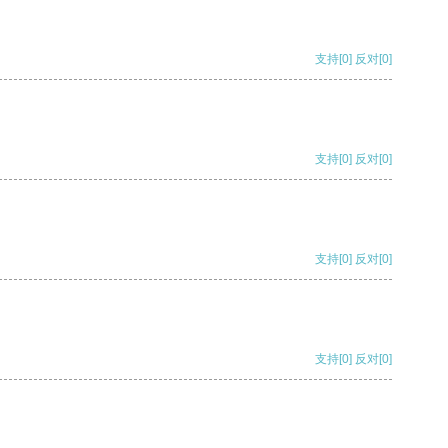
支持
[0]
反对
[0]
支持
[0]
反对
[0]
支持
[0]
反对
[0]
支持
[0]
反对
[0]