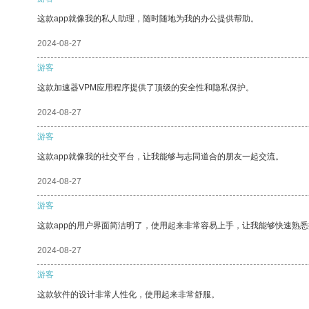
这款app就像我的私人助理，随时随地为我的办公提供帮助。
2024-08-27
游客
这款加速器VPM应用程序提供了顶级的安全性和隐私保护。
2024-08-27
游客
这款app就像我的社交平台，让我能够与志同道合的朋友一起交流。
2024-08-27
游客
这款app的用户界面简洁明了，使用起来非常容易上手，让我能够快速熟
2024-08-27
游客
这款软件的设计非常人性化，使用起来非常舒服。