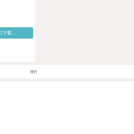
PC下载
排行