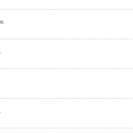
绩。
。
。