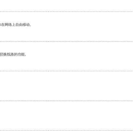
你在网络上自由移动。
动切换线路的功能。