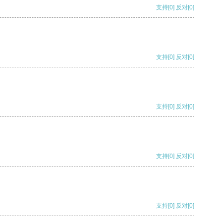
支持
[0]
反对
[0]
支持
[0]
反对
[0]
支持
[0]
反对
[0]
支持
[0]
反对
[0]
支持
[0]
反对
[0]