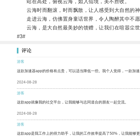
站在高处，俯视云海，如入仙境，美不胜收。
云海时而翻滚，时而飘散，让人感受到大自然的神
走进云海，仿佛置身童话世界，令人陶醉其中不愿
云海，是大自然最美妙的馈赠，让我们在喧嚣尘世
#3#
评论
游客
这款加速器app的价格有点贵，可以适当降低一些。我个人觉得，一款加速
2024-08-28
游客
这款app就像我的社交平台，让我能够与志同道合的朋友一起交流。
2024-08-28
游客
这款app是我工作上的得力助手，让我的工作效率提高了50%，让我能够