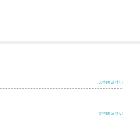
支持
[0]
反对
[0]
支持
[0]
反对
[0]