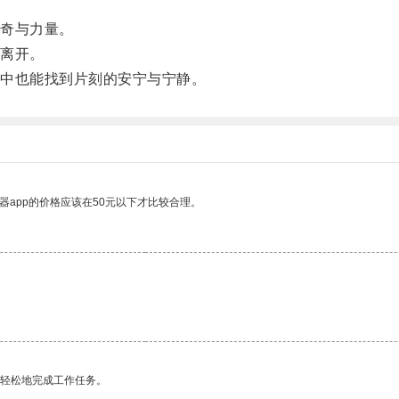
奇与力量。
离开。
中也能找到片刻的安宁与宁静。
器app的价格应该在50元以下才比较合理。
更轻松地完成工作任务。