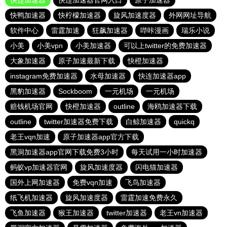
快连加速器
快连加速器官网入口
原子加速器
快鸭加速器
快柠檬加速器
旋风加速度器
外网网址导航
软件中心
雷霆加速
狂飙加速器
哔咔漫画
瑞乐小说
小美
小美vpn
小美加速器
可以上twitter的免费加速器
大象加速器
原子加速最新下载
快橙加速器
instagram免费加速器
水母加速器
快连加速器app
黑豹加速器
Sockboom
一元机场
一元机场
赔钱机场官网
快橙加速器
outline
海鸥加速器下载
outline
twitter加速器免费下载
白鲸加速器
quickq
老王vqn加速
原子加速器app官方下载
黑洞加速器app官网下载免费3小时
每天试用一小时加速器
蚂蚁vp加速器官网
旋风加速度器
闪电猫加速器
国外上网加速器
免费vqn加速
飞鸟加速器
纸飞机加速器
旋风加速度器
雷霆加速免费永久
飞鱼加速器
猴王加速器
twitter加速器
老王vn加速器