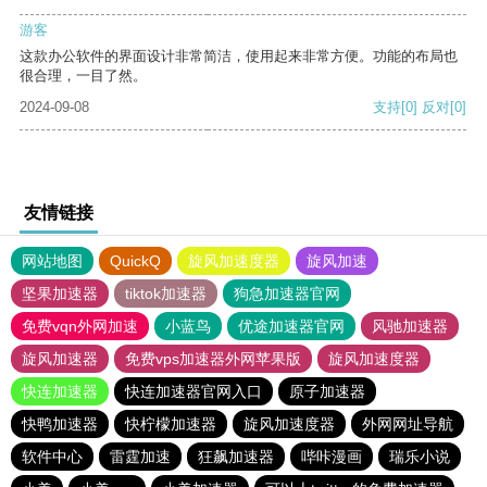
游客
这款办公软件的界面设计非常简洁，使用起来非常方便。功能的布局也
很合理，一目了然。
2024-09-08
支持
[0]
反对
[0]
友情链接
网站地图
QuickQ
旋风加速度器
旋风加速
坚果加速器
tiktok加速器
狗急加速器官网
免费vqn外网加速
小蓝鸟
优途加速器官网
风驰加速器
旋风加速器
免费vps加速器外网苹果版
旋风加速度器
快连加速器
快连加速器官网入口
原子加速器
快鸭加速器
快柠檬加速器
旋风加速度器
外网网址导航
软件中心
雷霆加速
狂飙加速器
哔咔漫画
瑞乐小说