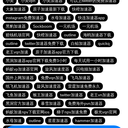
小美
小美vpn
小美加速器
可以上twitter的免费加速器
大象加速器
原子加速最新下载
快橙加速器
instagram免费加速器
水母加速器
快连加速器app
黑豹加速器
Sockboom
一元机场
一元机场
赔钱机场官网
快橙加速器
outline
海鸥加速器下载
outline
twitter加速器免费下载
白鲸加速器
quickq
老王vqn加速
原子加速器app官方下载
黑洞加速器app官网下载免费3小时
每天试用一小时加速器
蚂蚁vp加速器官网
旋风加速度器
闪电猫加速器
国外上网加速器
免费vqn加速
飞鸟加速器
纸飞机加速器
旋风加速度器
雷霆加速免费永久
飞鱼加速器
猴王加速器
twitter加速器
老王vn加速器
黑洞官方加速器
暴雪加速器
免费海外pvn加速器
蚂蚁加速npv下载官网ios
梯子npv加速免费
极光vqn官网
水母加速
outline
星星加速器
hammer加速器