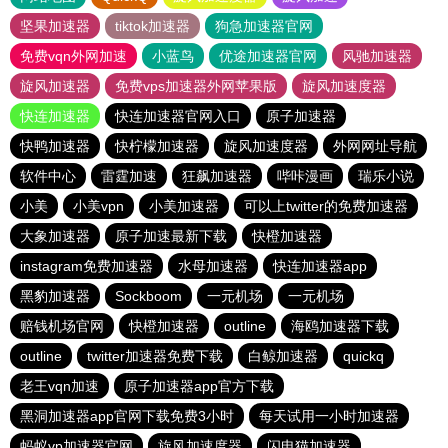
坚果加速器
tiktok加速器
狗急加速器官网
免费vqn外网加速
小蓝鸟
优途加速器官网
风驰加速器
旋风加速器
免费vps加速器外网苹果版
旋风加速度器
快连加速器
快连加速器官网入口
原子加速器
快鸭加速器
快柠檬加速器
旋风加速度器
外网网址导航
软件中心
雷霆加速
狂飙加速器
哔咔漫画
瑞乐小说
小美
小美vpn
小美加速器
可以上twitter的免费加速器
大象加速器
原子加速最新下载
快橙加速器
instagram免费加速器
水母加速器
快连加速器app
黑豹加速器
Sockboom
一元机场
一元机场
赔钱机场官网
快橙加速器
outline
海鸥加速器下载
outline
twitter加速器免费下载
白鲸加速器
quickq
老王vqn加速
原子加速器app官方下载
黑洞加速器app官网下载免费3小时
每天试用一小时加速器
蚂蚁vp加速器官网
旋风加速度器
闪电猫加速器