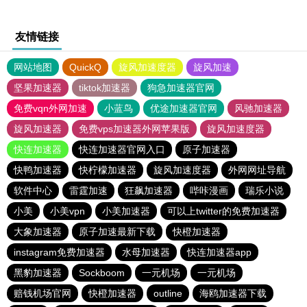
友情链接
网站地图
QuickQ
旋风加速度器
旋风加速
坚果加速器
tiktok加速器
狗急加速器官网
免费vqn外网加速
小蓝鸟
优途加速器官网
风驰加速器
旋风加速器
免费vps加速器外网苹果版
旋风加速度器
快连加速器
快连加速器官网入口
原子加速器
快鸭加速器
快柠檬加速器
旋风加速度器
外网网址导航
软件中心
雷霆加速
狂飙加速器
哔咔漫画
瑞乐小说
小美
小美vpn
小美加速器
可以上twitter的免费加速器
大象加速器
原子加速最新下载
快橙加速器
instagram免费加速器
水母加速器
快连加速器app
黑豹加速器
Sockboom
一元机场
一元机场
赔钱机场官网
快橙加速器
outline
海鸥加速器下载