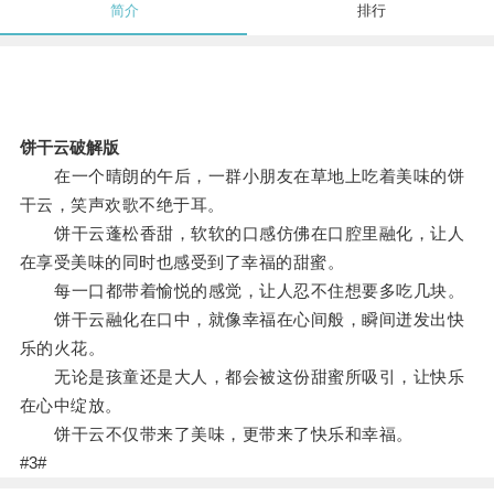
简介
排行
饼干云破解版
在一个晴朗的午后，一群小朋友在草地上吃着美味的饼
干云，笑声欢歌不绝于耳。
饼干云蓬松香甜，软软的口感仿佛在口腔里融化，让人
在享受美味的同时也感受到了幸福的甜蜜。
每一口都带着愉悦的感觉，让人忍不住想要多吃几块。
饼干云融化在口中，就像幸福在心间般，瞬间迸发出快
乐的火花。
无论是孩童还是大人，都会被这份甜蜜所吸引，让快乐
在心中绽放。
饼干云不仅带来了美味，更带来了快乐和幸福。
#3#