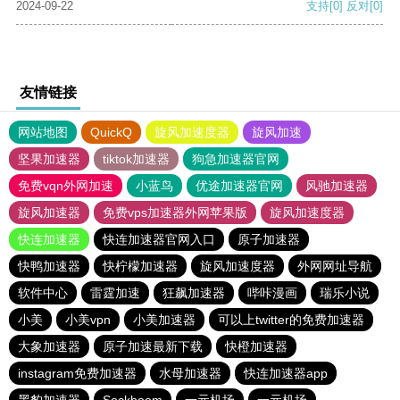
2024-09-22
支持
[0]
反对
[0]
友情链接
网站地图
QuickQ
旋风加速度器
旋风加速
坚果加速器
tiktok加速器
狗急加速器官网
免费vqn外网加速
小蓝鸟
优途加速器官网
风驰加速器
旋风加速器
免费vps加速器外网苹果版
旋风加速度器
快连加速器
快连加速器官网入口
原子加速器
快鸭加速器
快柠檬加速器
旋风加速度器
外网网址导航
软件中心
雷霆加速
狂飙加速器
哔咔漫画
瑞乐小说
小美
小美vpn
小美加速器
可以上twitter的免费加速器
大象加速器
原子加速最新下载
快橙加速器
instagram免费加速器
水母加速器
快连加速器app