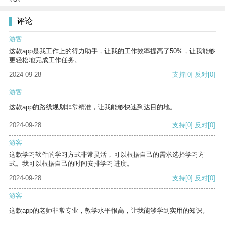
评论
游客
这款app是我工作上的得力助手，让我的工作效率提高了50%，让我能够
更轻松地完成工作任务。
2024-09-28
支持
[0]
反对
[0]
游客
这款app的路线规划非常精准，让我能够快速到达目的地。
2024-09-28
支持
[0]
反对
[0]
游客
这款学习软件的学习方式非常灵活，可以根据自己的需求选择学习方
式。我可以根据自己的时间安排学习进度。
2024-09-28
支持
[0]
反对
[0]
游客
这款app的老师非常专业，教学水平很高，让我能够学到实用的知识。