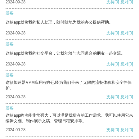
2024-09-28
支持
[0]
反对
[0]
游客
这款app就像我的私人助理，随时随地为我的办公提供帮助。
2024-09-28
支持
[0]
反对
[0]
游客
这款app就像我的社交平台，让我能够与志同道合的朋友一起交流。
2024-09-28
支持
[0]
反对
[0]
游客
这款加速器VPM应用程序已经为我们带来了无限的流畅体验和安全性保
护。
2024-09-28
支持
[0]
反对
[0]
游客
这款app的功能非常强大，可以满足我所有的工作需求。我可以使用它来
编辑文档、制作演示文稿、管理日程安排等。
2024-09-28
支持
[0]
反对
[0]