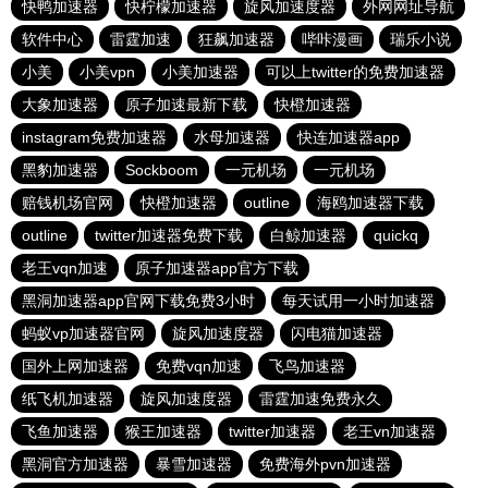
快鸭加速器
快柠檬加速器
旋风加速度器
外网网址导航
软件中心
雷霆加速
狂飙加速器
哔咔漫画
瑞乐小说
小美
小美vpn
小美加速器
可以上twitter的免费加速器
大象加速器
原子加速最新下载
快橙加速器
instagram免费加速器
水母加速器
快连加速器app
黑豹加速器
Sockboom
一元机场
一元机场
赔钱机场官网
快橙加速器
outline
海鸥加速器下载
outline
twitter加速器免费下载
白鲸加速器
quickq
老王vqn加速
原子加速器app官方下载
黑洞加速器app官网下载免费3小时
每天试用一小时加速器
蚂蚁vp加速器官网
旋风加速度器
闪电猫加速器
国外上网加速器
免费vqn加速
飞鸟加速器
纸飞机加速器
旋风加速度器
雷霆加速免费永久
飞鱼加速器
猴王加速器
twitter加速器
老王vn加速器
黑洞官方加速器
暴雪加速器
免费海外pvn加速器