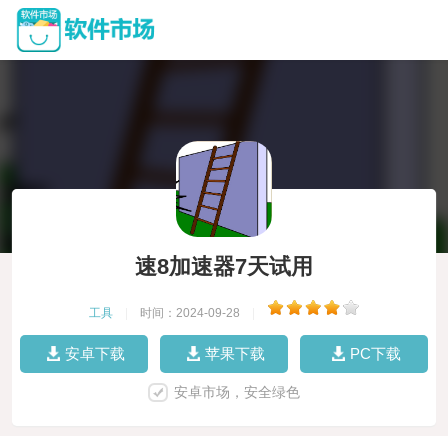
速8加速器7天试用
工具
|
时间：2024-09-28
|
安卓下载
苹果下载
PC下载
安卓市场，安全绿色