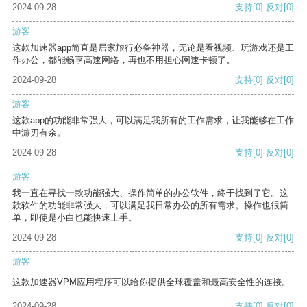
2024-09-28
支持
[0]
反对
[0]
游客
这款加速器app简直是居家旅行必备神器，无论是看视频、玩游戏还是工
作办公，都能畅享高速网络，再也不用担心网速卡顿了。
2024-09-28
支持
[0]
反对
[0]
游客
这款app的功能非常强大，可以满足我所有的工作需求，让我能够在工作
中游刃有余。
2024-09-28
支持
[0]
反对
[0]
游客
我一直在寻找一款功能强大、操作简单的办公软件，终于找到了它。这
款软件的功能非常强大，可以满足我日常办公的所有需求。操作也很简
单，即使是小白也能快速上手。
2024-09-28
支持
[0]
反对
[0]
游客
这款加速器VPM应用程序可以给你提供全球覆盖和最高安全性的连接。
2024-09-28
支持
[0]
反对
[0]