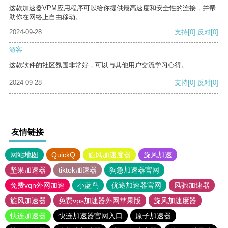
这款加速器VPM应用程序可以给你提供最高速度和安全性的连接，并帮
助你在网络上自由移动。
2024-09-28
支持
[0]
反对
[0]
游客
这款软件的社区氛围非常好，可以与其他用户交流学习心得。
2024-09-28
支持
[0]
反对
[0]
友情链接
网站地图
QuickQ
旋风加速度器
旋风加速
坚果加速器
tiktok加速器
狗急加速器官网
免费vqn外网加速
小蓝鸟
优途加速器官网
风驰加速器
旋风加速器
免费vps加速器外网苹果版
旋风加速度器
快连加速器
快连加速器官网入口
原子加速器