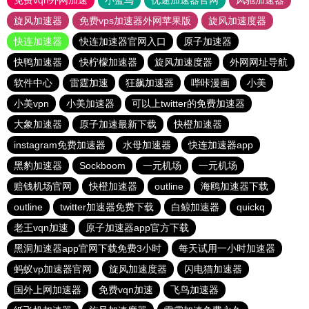
免费vqn外网加速
小蓝鸟
优途加速器官网
风驰加速器
旋风加速器
免费vps加速器外网苹果版
旋风加速度器
快连加速器
快连加速器官网入口
原子加速器
快鸭加速器
快柠檬加速器
旋风加速度器
外网网址导航
软件中心
雷霆加速
狂飙加速器
哔咔漫画
小美
小美vpn
小美加速器
可以上twitter的免费加速器
大象加速器
原子加速最新下载
快橙加速器
instagram免费加速器
水母加速器
快连加速器app
黑豹加速器
Sockboom
一元机场
一元机场
赔钱机场官网
快橙加速器
outline
海鸥加速器下载
outline
twitter加速器免费下载
白鲸加速器
quickq
老王vqn加速
原子加速器app官方下载
黑洞加速器app官网下载免费3小时
每天试用一小时加速器
蚂蚁vp加速器官网
旋风加速度器
闪电猫加速器
国外上网加速器
免费vqn加速
飞鸟加速器