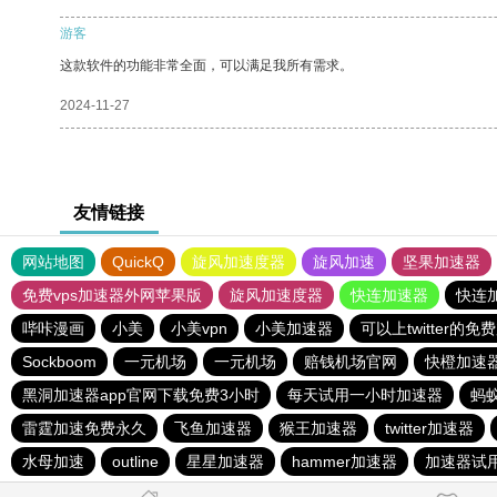
游客
这款软件的功能非常全面，可以满足我所有需求。
2024-11-27
友情链接
网站地图
QuickQ
旋风加速度器
旋风加速
坚果加速器
免费vps加速器外网苹果版
旋风加速度器
快连加速器
快连
哔咔漫画
小美
小美vpn
小美加速器
可以上twitter的免
Sockboom
一元机场
一元机场
赔钱机场官网
快橙加速
黑洞加速器app官网下载免费3小时
每天试用一小时加速器
蚂
雷霆加速免费永久
飞鱼加速器
猴王加速器
twitter加速器
水母加速
outline
星星加速器
hammer加速器
加速器试