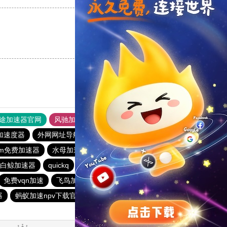
支持
[0]
反对
[0]
途加速器官网
风驰加速器
旋风加速器
加速度器
外网网址导航
软件中心
雷霆加速
狂飙加速器
gram免费加速器
水母加速器
快连加速器app
黑豹加速器
白鲸加速器
quickq
老王vqn加速
原子加速器app官方下载
免费vqn加速
飞鸟加速器
纸飞机加速器
旋风加速度器
器
蚂蚁加速npv下载官网ios
梯子npv加速免费
极光vqn官网