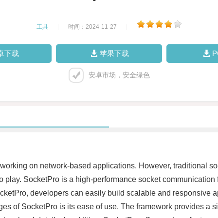
工具
|
时间：2024-11-27
|
卓下载
苹果下载
安卓市场，安全绿色
 working on network-based applications. However, traditional s
 play. SocketPro is a high-performance socket communication f
cketPro, developers can easily build scalable and responsive ap
es of SocketPro is its ease of use. The framework provides a si