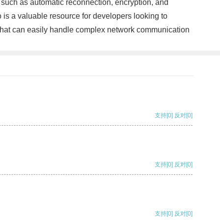
s such as automatic reconnection, encryption, and
 is a valuable resource for developers looking to
s that can easily handle complex network communication
支持
[0]
反对
[0]
支持
[0]
反对
[0]
支持
[0]
反对
[0]