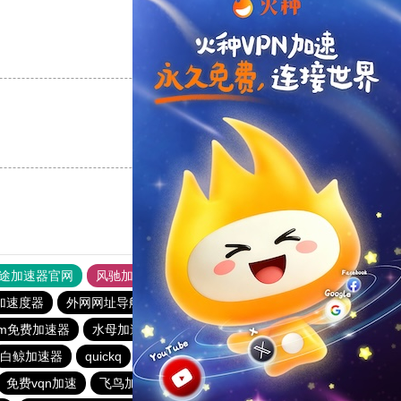
支持
[0]
反对
[0]
支持
[0]
反对
[0]
途加速器官网
风驰加速器
旋风加速器
加速度器
外网网址导航
软件中心
雷霆加速
狂飙加速器
gram免费加速器
水母加速器
快连加速器app
黑豹加速器
白鲸加速器
quickq
老王vqn加速
原子加速器app官方下载
免费vqn加速
飞鸟加速器
纸飞机加速器
旋风加速度器