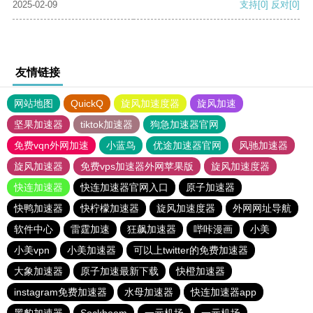
2025-02-09
支持
[0]
反对
[0]
友情链接
网站地图
QuickQ
旋风加速度器
旋风加速
坚果加速器
tiktok加速器
狗急加速器官网
免费vqn外网加速
小蓝鸟
优途加速器官网
风驰加速器
旋风加速器
免费vps加速器外网苹果版
旋风加速度器
快连加速器
快连加速器官网入口
原子加速器
快鸭加速器
快柠檬加速器
旋风加速度器
外网网址导航
软件中心
雷霆加速
狂飙加速器
哔咔漫画
小美
小美vpn
小美加速器
可以上twitter的免费加速器
大象加速器
原子加速最新下载
快橙加速器
instagram免费加速器
水母加速器
快连加速器app