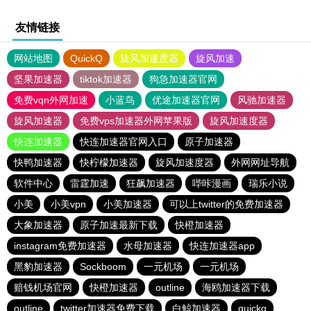
友情链接
网站地图
QuickQ
旋风加速度器
旋风加速
坚果加速器
tiktok加速器
狗急加速器官网
免费vqn外网加速
小蓝鸟
优途加速器官网
风驰加速器
旋风加速器
免费vps加速器外网苹果版
旋风加速度器
快连加速器
快连加速器官网入口
原子加速器
快鸭加速器
快柠檬加速器
旋风加速度器
外网网址导航
软件中心
雷霆加速
狂飙加速器
哔咔漫画
瑞乐小说
小美
小美vpn
小美加速器
可以上twitter的免费加速器
大象加速器
原子加速最新下载
快橙加速器
instagram免费加速器
水母加速器
快连加速器app
黑豹加速器
Sockboom
一元机场
一元机场
赔钱机场官网
快橙加速器
outline
海鸥加速器下载
outline
twitter加速器免费下载
白鲸加速器
quickq