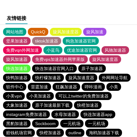
友情链接
网站地图
QuickQ
旋风加速度器
旋风加速
坚果加速器
tiktok加速器
狗急加速器官网
免费vqn外网加速
小蓝鸟
优途加速器官网
风驰加速器
旋风加速器
免费vps加速器外网苹果版
旋风加速度器
快连加速器
快连加速器官网入口
原子加速器
快鸭加速器
快柠檬加速器
旋风加速度器
外网网址导航
软件中心
雷霆加速
狂飙加速器
哔咔漫画
小美
小美vpn
小美加速器
可以上twitter的免费加速器
大象加速器
原子加速最新下载
快橙加速器
instagram免费加速器
水母加速器
快连加速器app
黑豹加速器
Sockboom
一元机场
一元机场
赔钱机场官网
快橙加速器
outline
海鸥加速器下载