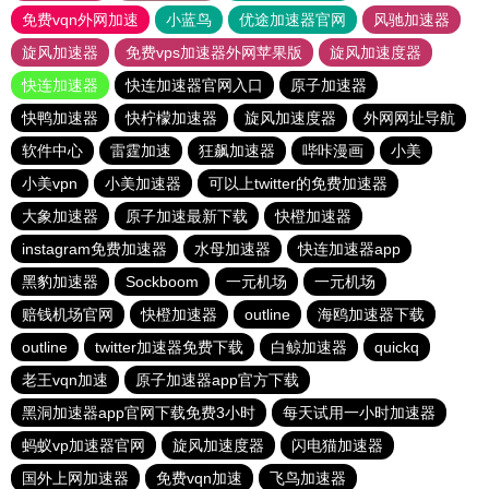
免费vqn外网加速
小蓝鸟
优途加速器官网
风驰加速器
旋风加速器
免费vps加速器外网苹果版
旋风加速度器
快连加速器
快连加速器官网入口
原子加速器
快鸭加速器
快柠檬加速器
旋风加速度器
外网网址导航
软件中心
雷霆加速
狂飙加速器
哔咔漫画
小美
小美vpn
小美加速器
可以上twitter的免费加速器
大象加速器
原子加速最新下载
快橙加速器
instagram免费加速器
水母加速器
快连加速器app
黑豹加速器
Sockboom
一元机场
一元机场
赔钱机场官网
快橙加速器
outline
海鸥加速器下载
outline
twitter加速器免费下载
白鲸加速器
quickq
老王vqn加速
原子加速器app官方下载
黑洞加速器app官网下载免费3小时
每天试用一小时加速器
蚂蚁vp加速器官网
旋风加速度器
闪电猫加速器
国外上网加速器
免费vqn加速
飞鸟加速器